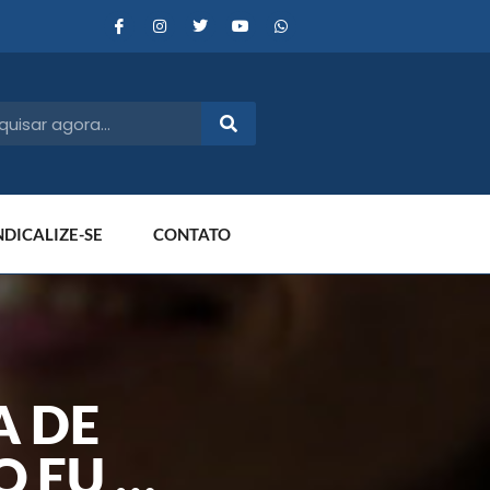
NDICALIZE-SE
CONTATO
A DE
O EU …