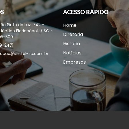
OS
ACESSO RÁPIDO
ão Pinto da Luz, 742 -
Home
lântico Florianópolis/ SC -
Diretoria
95-500
História
9-2471
Notícias
acao
sinttel-sc.com.br
Empresas