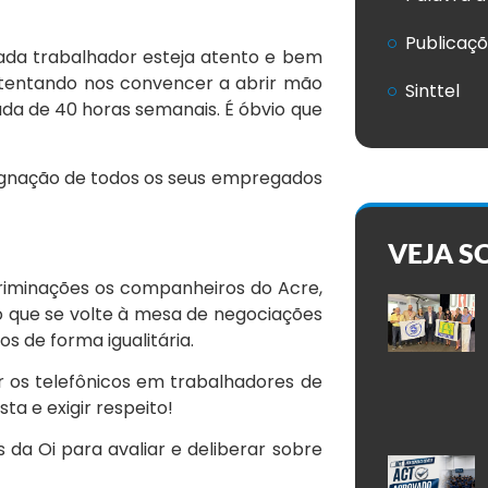
Publicaç
ada trabalhador esteja atento e bem
 tentando nos convencer a abrir mão
Sinttel
ada de 40 horas semanais. É óbvio que
dignação de todos os seus empregados
VEJA S
criminações os companheiros do Acre,
do que se volte à mesa de negociações
s de forma igualitária.
r os telefônicos em trabalhadores de
ta e exigir respeito!
 da Oi para avaliar e deliberar sobre