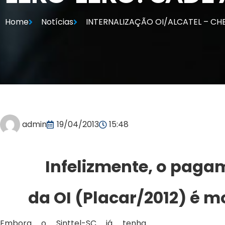
Home
Notícias
INTERNALIZAÇÃO OI/ALCATEL – CHE
admin
19/04/2013
15:48
Infelizmente, o paga
da OI (Placar/2012) é m
Embora o Sinttel-SC já tenha