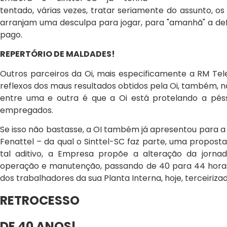
tentado, várias vezes, tratar seriamente do assunto, 
arranjam uma desculpa para jogar, para "amanhã" a def
pago.
REPERTÓRIO DE MALDADES!
Outros parceiros da Oi, mais especificamente a RM Tel
reflexos dos maus resultados obtidos pela Oi, também, n
entre uma e outra é que a Oi está protelando a pés
empregados.
Se isso não bastasse, a OI também já apresentou para 
Fenattel – da qual o Sinttel-SC faz parte, uma proposta
tal aditivo, a Empresa propõe a alteração da jorn
operação e manutenção, passando de 40 para 44 horas
dos trabalhadores da sua Planta Interna, hoje, terceirizad
RETROCESSO
DE 40 ANOS!