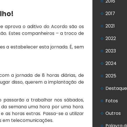
2016
lho!
2017
2021
 e aprova o aditivo do Acordo são os
ão. Estes companheiros – a troco de
2022
s a estabelecer esta jornada. É, sem
2023
2024
om a jornada de 8 horas diárias, de
2025
lugar disso, querem a implantação de
Destaque
o passarão a trabalhar nos sábados,
Fotos
a da semana uma hora por uma hora.
Outros
 as horas extras. Passa-se a utilizar
es em telecomunicações.
Palavra d