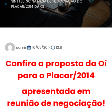
SINTTEL-SC NA MESA DE NEGOCIAÇÃO DO
PLACAR/2014 DA OI
admin
16/05/2014
13:11
Confira a proposta da Oi
para o Placar/2014
apresentada em
reunião de negociação!