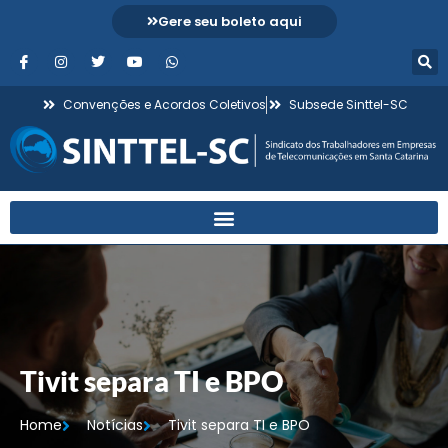
Gere seu boleto aqui
Convenções e Acordos Coletivos
Subsede Sinttel-SC
Tivit separa TI e BPO
Home
Notícias
Tivit separa TI e BPO