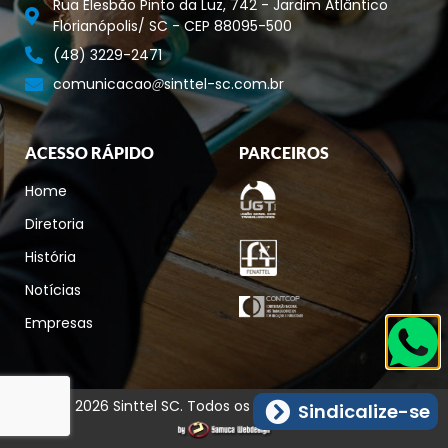
Rua Elesbão Pinto da Luz, 742 - Jardim Atlântico
Florianópolis/ SC - CEP 88095-500
(48) 3229-2471
comunicacao
sinttel-sc.com.br
ACESSO RÁPIDO
PARCEIROS
Home
Diretoria
História
Notícias
Empresas
© 2026 Sinttel SC. Todos os direitos reservados.
Sindicalize-se