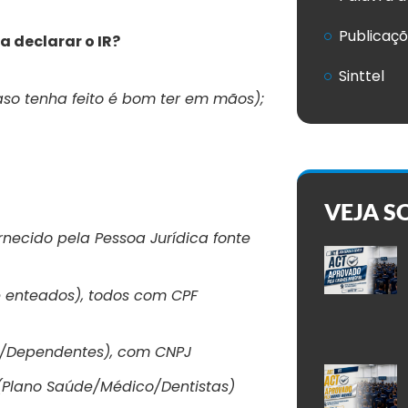
Publicaç
 declarar o IR?
Sinttel
so tenha feito é bom ter em mãos);
VEJA S
ecido pela Pessoa Jurídica fonte
e enteados), todos com CPF
l/Dependentes), com CNPJ
Plano Saúde/Médico/Dentistas)