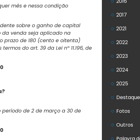
2016
lquer mês e nessa condição
2017
idente sobre o ganho de capital
2021
o da venda seja aplicado na
no prazo de 180 (cento e oitenta)
2022
ermos do art. 39 da Lei nº 11.196, de
2023
20
2024
2025
a?
Destaque
o período de 2 de março a 30 de
Fotos
Outros
20
Palavra d