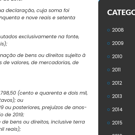
 na declaração, cuja soma foi
CATEG
cinquenta e nove reais e setenta
2008
ibutados exclusivamente na fonte,
2009
s);
nação de bens ou direitos sujeito à
2010
s de valores, de mercadorias, de
2011
2012
.798,50 (cento e quarenta e dois mil,
2013
tavos); ou
 ou posteriores, prejuízos de anos-
2014
o de 2019;
e bens ou direitos, inclusive terra
2015
l reais);