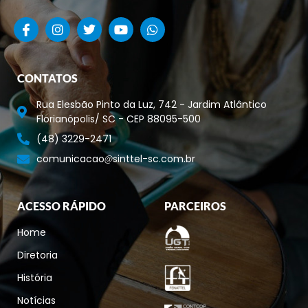
CONTATOS
Rua Elesbão Pinto da Luz, 742 - Jardim Atlântico
Florianópolis/ SC - CEP 88095-500
(48) 3229-2471
comunicacao
sinttel-sc.com.br
ACESSO RÁPIDO
PARCEIROS
Home
Diretoria
História
Notícias