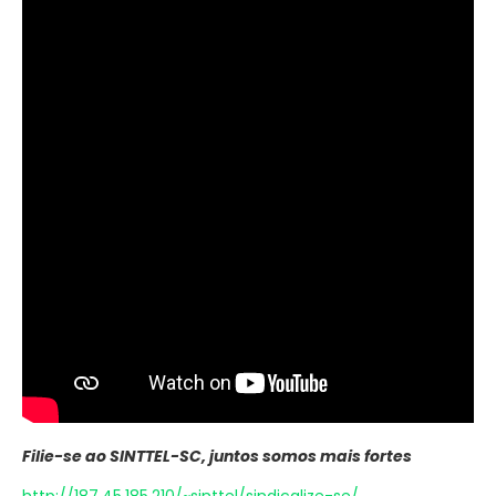
Filie-se ao SINTTEL-SC, juntos somos mais fortes
http://187.45.185.210/~sinttel/sindicalize-se/