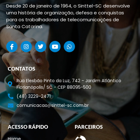
Desde 20 de janeiro de 1964, o Sinttel-SC desenvolve
uma história de organização, defesa e conquistas
para os trabalhadores de telecomunicações de
Santa Catarina.
CONTATOS
Rua Elesbão Pinto da Luz, 742 - Jardim Atlântico
Florianópolis/ SC - CEP 88095-500
(48) 3229-2471
comunicacao
sinttel-sc.com.br
ACESSO RÁPIDO
PARCEIROS
Home