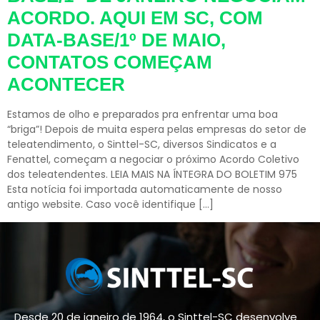
ACORDO. AQUI EM SC, COM
DATA-BASE/1º DE MAIO,
CONTATOS COMEÇAM
ACONTECER
Estamos de olho e preparados pra enfrentar uma boa
“briga”! Depois de muita espera pelas empresas do setor de
teleatendimento, o Sinttel-SC, diversos Sindicatos e a
Fenattel, começam a negociar o próximo Acordo Coletivo
dos teleatendentes. LEIA MAIS NA ÍNTEGRA DO BOLETIM 975
Esta notícia foi importada automaticamente de nosso
antigo website. Caso você identifique […]
Desde 20 de janeiro de 1964, o Sinttel-SC desenvolve