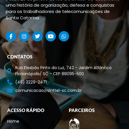
uma história de organização, defesa e conquistas
para os trabalhadores de telecomunicações de
Santa Catarina.
CONTATOS
Rua Elesbão Pinto da Luz, 742 - Jardim Atlântico
Florianópolis/ SC - CEP 88095-500
(48) 3229-2471
comunicacao
sinttel-sc.com.br
ACESSO RÁPIDO
PARCEIROS
Home