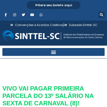
Gere seu boleto aqui
Convenções e Acordos Coletivos
Subsede Sinttel-SC
Dia:
4 de fevereiro de
2013
VIVO VAI PAGAR PRIMEIRA
PARCELA DO 13º SALÁRIO NA
SEXTA DE CARNAVAL (8)!