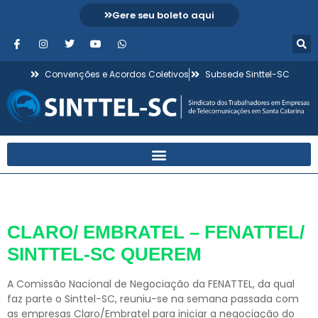
Gere seu boleto aqui
Convenções e Acordos Coletivos
Subsede Sinttel-SC
Dia:
19 de maio de 2015
CLARO/ EMBRATEL – FENATTEL/
SINTTEL-SC QUEREM
A Comissão Nacional de Negociação da FENATTEL, da qual
faz parte o Sinttel-SC, reuniu-se na semana passada com
as empresas Claro/Embratel para iniciar a negociação do