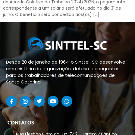
do Acordo Coletivo de Trabalho 2024/2026, o pagamento
correspondente a um salário será efetuado no dia 31 de
julho. O benefício será concedido aos(às) […]
Desde 20 de janeiro de 1964, o Sinttel-SC desenvolve
uma história de organização, defesa e conquistas
para os trabalhadores de telecomunicações de
Santa Catarina.
CONTATOS
Rua Elesbão Pinto da Luz, 742 - Jardim Atlântico