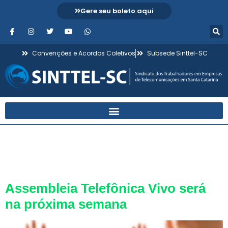
Gere seu boleto aqui
Convenções e Acordos Coletivos
Subsede Sinttel-SC
Tag:
assembleia VIVO
SC
Assembleia Telefônica Vivo será
na próxima semana