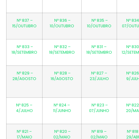
Nº 837 –
Nº 836 –
Nº 835 –
Nº 834
15/OUTUBRO
10/OUTUBRO
10/OUTUBRO
07/OUT
Nº 833 –
Nº 832 –
Nº 831 –
Nº 830
18/SETEMBRO
18/SETEMBRO
18/SETEMBRO
12/SETE
Nº 829 –
Nº 828 –
Nº 827 –
Nº 826
28/AGOSTO
16/AGOSTO
23/JULHO
9/JUL
Nº 825 –
Nº 824 –
Nº 823 –
Nº 822
4/JULHO
11/JUNHO
07/JUNHO
20/MA
Nº 821 –
Nº 820 –
Nº 819 –
Nº 818
17/MAIO
02/MAIO
02/MAIO
29/ABR