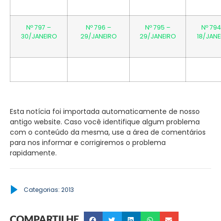
Nº 797 –
Nº 796 –
Nº 795 –
Nº 794
30/JANEIRO
29/JANEIRO
29/JANEIRO
18/JANE
Esta notícia foi importada automaticamente de nosso
antigo website. Caso você identifique algum problema
com o conteúdo da mesma, use a área de comentários
para nos informar e corrigiremos o problema
rapidamente.
Categorias:
2013
COMPARTILHE