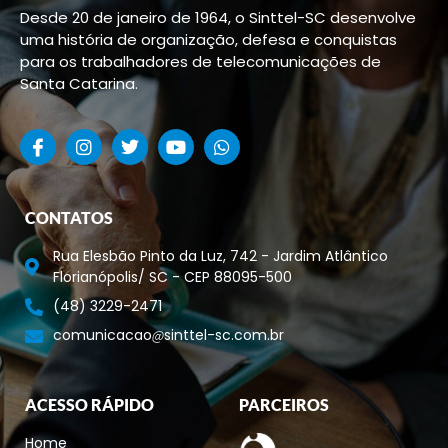
Desde 20 de janeiro de 1964, o Sinttel-SC desenvolve
uma história de organização, defesa e conquistas
para os trabalhadores de telecomunicações de
Santa Catarina.
CONTATOS
Rua Elesbão Pinto da Luz, 742 - Jardim Atlântico
Florianópolis/ SC - CEP 88095-500
(48) 3229-2471
comunicacao
sinttel-sc.com.br
ACESSO RÁPIDO
PARCEIROS
Home