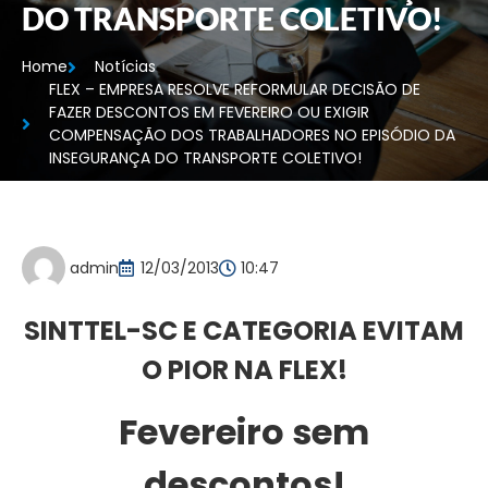
DO TRANSPORTE COLETIVO!
Home
Notícias
FLEX – EMPRESA RESOLVE REFORMULAR DECISÃO DE
FAZER DESCONTOS EM FEVEREIRO OU EXIGIR
COMPENSAÇÃO DOS TRABALHADORES NO EPISÓDIO DA
INSEGURANÇA DO TRANSPORTE COLETIVO!
admin
12/03/2013
10:47
SINTTEL-SC E CATEGORIA EVITAM
O PIOR NA FLEX!
Fevereiro sem
descontos!