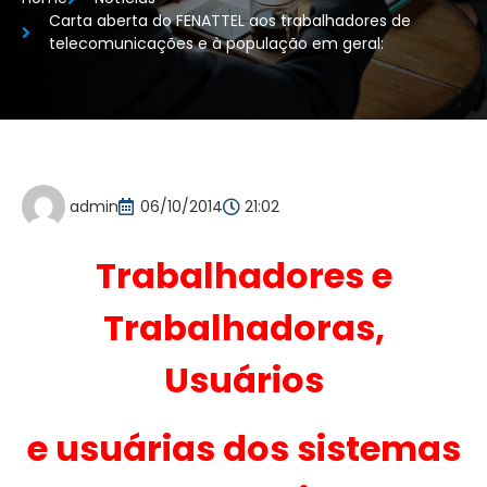
Carta aberta do FENATTEL aos trabalhadores de
telecomunicações e à população em geral:
admin
06/10/2014
21:02
Trabalhadores e
Trabalhadoras,
Usuários
e usuárias dos sistemas