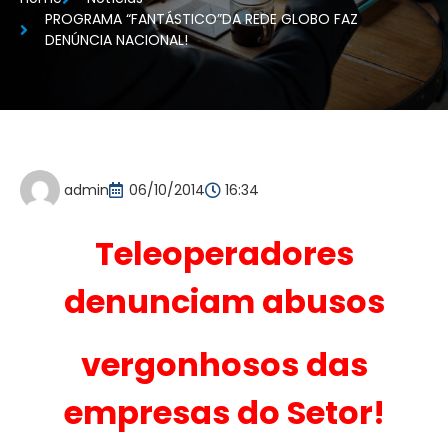
PROGRAMA “FANTÁSTICO”DA REDE GLOBO FAZ
DENÚNCIA NACIONAL!
admin
06/10/2014
16:34
Teleoperadores
denunciam abusos
vergonhosos das
empresas do Setor!