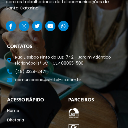
para os trabalhadores de telecomunicações de
Santa Catarina.
CONTATOS
Rua Elesbão Pinto da Luz, 742 - Jardim Atlântico
Florianópolis/ SC - CEP 88095-500
(48) 3229-2471
comunicacao
sinttel-sc.com.br
ACESSO RÁPIDO
PARCEIROS
Home
Diretoria