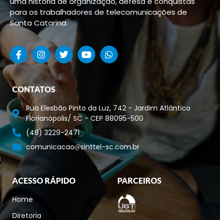
uma história de organização, defesa e conquistas
para os trabalhadores de telecomunicações de
Santa Catarina.
CONTATOS
Rua Elesbão Pinto da Luz, 742 - Jardim Atlântico
Florianópolis/ SC - CEP 88095-500
(48) 3229-2471
comunicacao
sinttel-sc.com.br
ACESSO RÁPIDO
PARCEIROS
Home
Diretoria