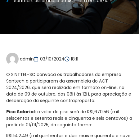
Santech: assembleia do ACT será em 09/10
admin
03/10/2024
18:11
O SINTTEL-SC convoca os trabalhadores da empresa
Santech a participarem da assembleia do ACT
2024/2026, que será realizada em formato on-line, na
data de 09 de outubro, das 08H às 12H, para apreciação e
deliberação da seguinte contraproposta:
Piso Salarial:
o valor do piso será de
R$1,670,56
(mil
seiscentos e setenta reais e cinquenta e seis centavos) a
partir de 01/01/2025
,
da seguinte forma:
R$1.
502.49
(mil
quinhentos e dois reais e quarenta e nove