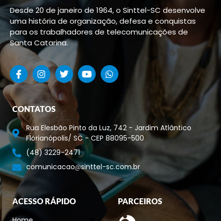
Desde 20 de janeiro de 1964, o Sinttel-SC desenvolve
uma história de organização, defesa e conquistas
para os trabalhadores de telecomunicações de
Santa Catarina.
CONTATOS
Rua Elesbão Pinto da Luz, 742 - Jardim Atlântico
Florianópolis/ SC - CEP 88095-500
(48) 3229-2471
comunicacao
sinttel-sc.com.br
ACESSO RÁPIDO
PARCEIROS
Home