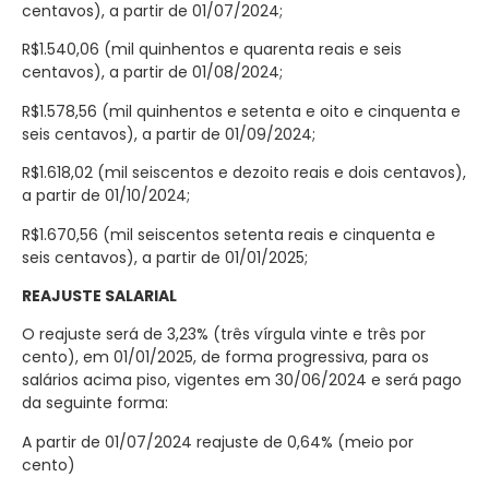
centavos
), a partir de 01/07/2024;
R$1.5
40,06
(mil quinhentos
e quarenta reais e seis
centavos
), a partir de 01/0
8
/202
4
;
R$1.
578,56
(
mil quinhentos e setenta e oito e cinquenta e
seis centavos
), a partir de 01/
0
9
/202
4
;
R$1.618,02 (mil seiscentos e dezoito reais e dois centavos),
a partir de 01/
10
/202
4
;
R$1.
670,
56
(mil seiscentos
setenta reais
e cinquenta e
seis centavos
), a partir de 01/
01
/202
5
;
REAJUSTE SALARIAL
O reajuste será de
3,23
%
(três
vírgula vinte e três por
cento),
em
01/01/2025
, de
forma progressiva, para
os
salários acima piso,
vigentes
em 30/06/2024 e
será pago
da
seguinte forma:
A partir de 01/07/2024 reajuste de 0,
64
% (meio por
cento)