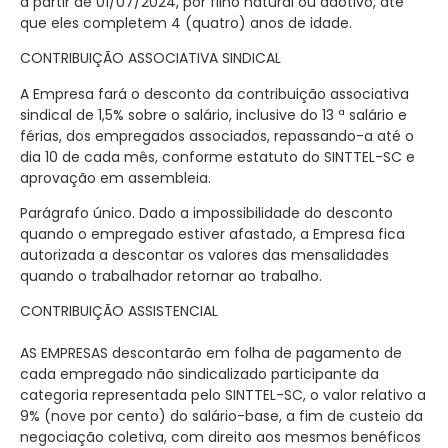
a partir de 01/0
7
/20
24
, por filho natural ou adotivo,
até
que
eles
complete
m
4
(
quatro
) anos de idade
.
CONTRIBUIÇÃO ASSOCIATIVA SINDICAL
A Empresa fará o desconto da contribuição associativa
sindical de 1,5% sobre o salário, inclusive do 13
ª
salário e
férias, dos empregados associados, repassando-a até o
dia 10 de cada mês, conforme estatuto do SINTTEL-SC e
aprovação em assembleia.
Parágrafo único.
Dado a impossibilidade do desconto
quando o empregado estiver afastado, a Empresa fica
autorizada a descontar os valores das mensalidades
quando o trabalhador retornar ao trabalho.
CONTRIBUIÇÃO
ASSISTENCIAL
AS EMPRESAS descontarão em folha de pagamento de
cada empregado não sindicalizado participante da
categoria representada pelo SINTTEL-SC, o valor relativo a
9% (nove por cento) do salário-base, a fim de custeio da
negociação coletiva, com direito aos mesmos benéficos