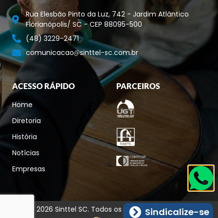
Rua Elesbão Pinto da Luz, 742 - Jardim Atlântico
Florianópolis/ SC - CEP 88095-500
(48) 3229-2471
comunicacao
sinttel-sc.com.br
ACESSO RÁPIDO
PARCEIROS
Home
Diretoria
História
Notícias
Empresas
© 2026 Sinttel SC. Todos os direitos reservados.
Sindicalize-se