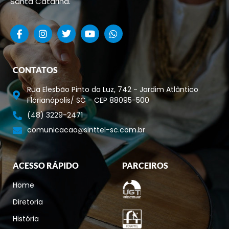
Santa Catarina.
CONTATOS
Rua Elesbão Pinto da Luz, 742 - Jardim Atlântico
Florianópolis/ SC - CEP 88095-500
(48) 3229-2471
comunicacao
sinttel-sc.com.br
ACESSO RÁPIDO
PARCEIROS
Home
Diretoria
História