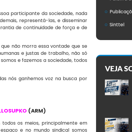
Publicaç
soa participante da sociedade, nada
emais, representá-las, e disseminar
Sinttel
rantia de continuidade de força e de
ra que não morra essa vontade que se
s humanas e justas de trabalho, não só
 somos e fazemos a sociedade, todos
VEJA S
das nós ganhemos voz na busca por
ELLOSUPKO
(ARM)
todos os meios, principalmente em
o espaço e no mundo sindical somos