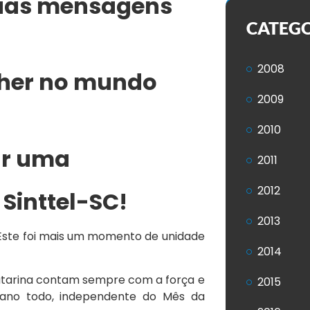
suas mensagens
CATEG
2008
lher no mundo
2009
.
2010
ar uma
2011
2012
 Sinttel-SC!
2013
Este foi mais um momento de unidade
2014
Catarina contam sempre com a força e
2015
 ano todo, independente do Mês da