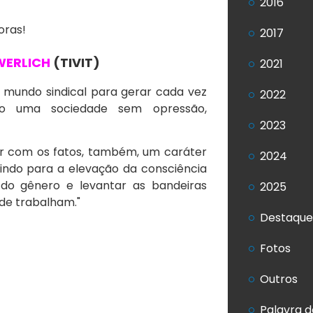
2016
oras!
2017
 WERLICH
(TIVIT)
2021
 mundo sindical para gerar cada vez
2022
ndo uma sociedade sem opressão,
2023
ar com os fatos, também, um caráter
2024
uindo para a elevação da consciência
s do gênero e levantar as bandeiras
2025
nde trabalham."
Destaque
Fotos
Outros
Palavra d