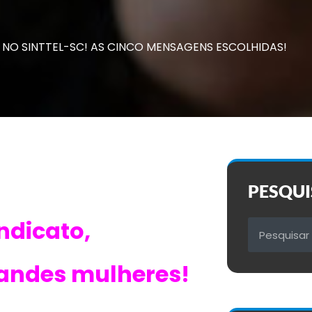
NO SINTTEL-SC! AS CINCO MENSAGENS ESCOLHIDAS!
PESQUI
dicato,
grandes mulheres!