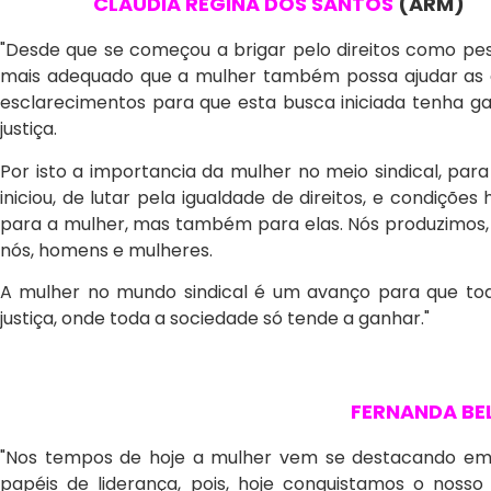
CLAUDIA REGINA DOS SANTOS
(ARM)
"Desde que se começou a brigar pelo direitos como pes
mais adequado que a mulher também possa ajudar as d
esclarecimentos para que esta busca iniciada tenha ga
justiça.
Por isto a importancia da mulher no meio sindical, pa
iniciou, de lutar pela igualdade de direitos, e condiçõe
para a mulher, mas também para elas. Nós produzimos,
nós, homens e mulheres.
A mulher no mundo sindical é um avanço para que to
justiça, onde toda a sociedade só tende a ganhar."
FERNANDA B
"Nos tempos de hoje a mulher vem se destacando em 
papéis de liderança, pois, hoje conquistamos o noss