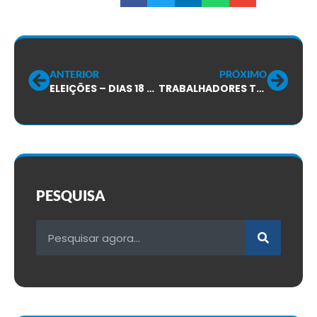
ANTERIOR
PRÓXIMO
ELEIÇÕES – DIAS 18 E 19 – NO SINDICATO MARCA GRANDE PARTICIPAÇÃO DA CATEGORIA TELEFÔNICA EM TODO O ESTADO!
TRABALHADORES TELEFÔNICOS ESPERAM MELHORES SALÁRIOS E CONDIÇÕES DE TRABALHO!
PESQUISA