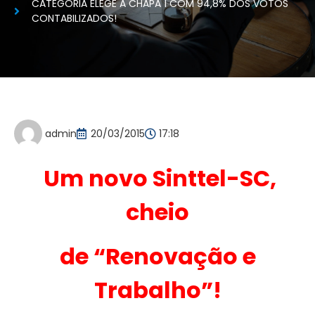
CATEGORIA ELEGE A CHAPA 1 COM 94,8% DOS VOTOS
CONTABILIZADOS!
admin
20/03/2015
17:18
Um novo Sinttel-SC,
cheio
de “Renovação e
Trabalho”!