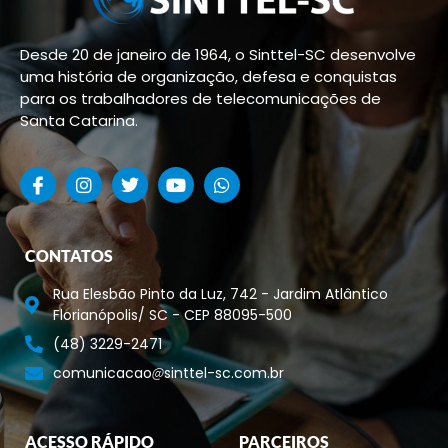
Desde 20 de janeiro de 1964, o Sinttel-SC desenvolve
uma história de organização, defesa e conquistas
para os trabalhadores de telecomunicações de
Santa Catarina.
CONTATOS
Rua Elesbão Pinto da Luz, 742 - Jardim Atlântico
Florianópolis/ SC - CEP 88095-500
(48) 3229-2471
comunicacao
sinttel-sc.com.br
ACESSO RÁPIDO
PARCEIROS