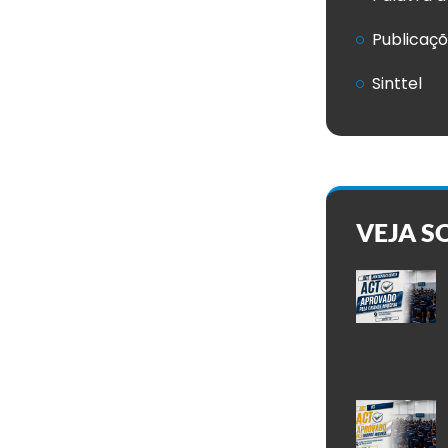
Publicaç
Sinttel
VEJA S