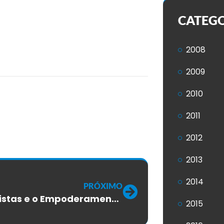
CATEG
2008
2009
2010
2011
2012
2013
2014
PRÓXIMO
Sindicalistas e o Empoderamento Feminino
2015