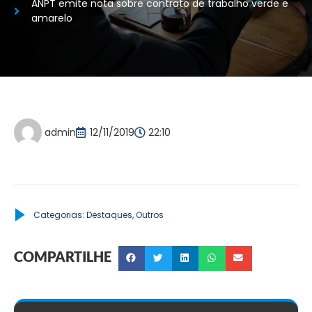
ANPT emite nota sobre contrato de trabalho verde e
amarelo
admin
12/11/2019
22:10
Categorias:
Destaques
,
Outros
COMPARTILHE