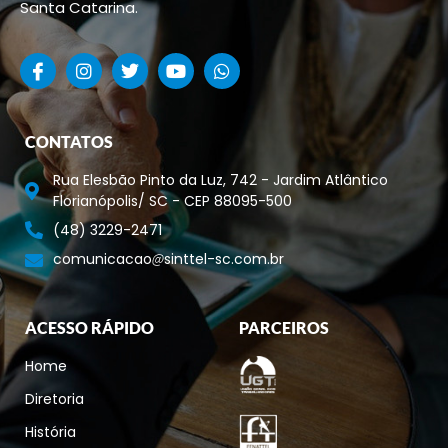
Santa Catarina.
CONTATOS
Rua Elesbão Pinto da Luz, 742 - Jardim Atlântico
Florianópolis/ SC - CEP 88095-500
(48) 3229-2471
comunicacao
sinttel-sc.com.br
ACESSO RÁPIDO
PARCEIROS
Home
Diretoria
História