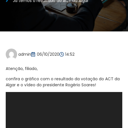
Já temos o resultado do ACT da Algar
admin
06/10/2020
14:52
Atenção, filiado,
confira o gráfico com o resultado da votação do ACT da
Algar e o vídeo do presidente Rogério Soares!
Tocador
de
vídeo