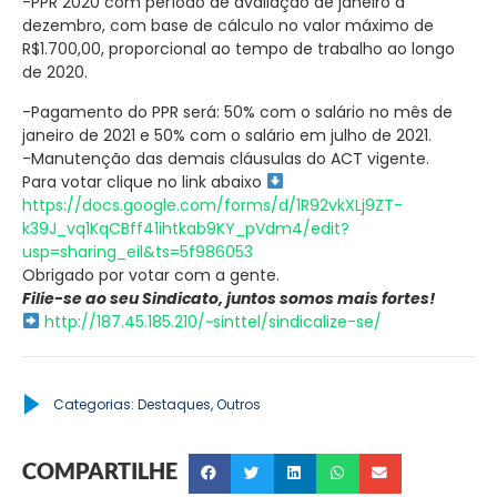
-PPR 2020 com período de avaliação de janeiro à
dezembro, com base de cálculo no valor máximo de
R$1.700,00, proporcional ao tempo de trabalho ao longo
de 2020.
-Pagamento do PPR será: 50% com o salário no mês de
janeiro de 2021 e 50% com o salário em julho de 2021.
-Manutenção das demais cláusulas do ACT vigente.
Para votar clique no link abaixo
https://docs.google.com/forms/d/1R92vkXLj9ZT-
k39J_vq1KqCBff41ihtkab9KY_pVdm4/edit?
usp=sharing_eil&ts=5f986053
Obrigado por votar com a gente.
Filie-se ao seu Sindicato, juntos somos mais fortes!
http://187.45.185.210/~sinttel/sindicalize-se/
Categorias:
Destaques
,
Outros
COMPARTILHE