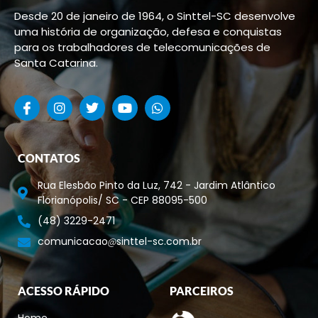
Desde 20 de janeiro de 1964, o Sinttel-SC desenvolve
uma história de organização, defesa e conquistas
para os trabalhadores de telecomunicações de
Santa Catarina.
CONTATOS
Rua Elesbão Pinto da Luz, 742 - Jardim Atlântico
Florianópolis/ SC - CEP 88095-500
(48) 3229-2471
comunicacao
sinttel-sc.com.br
ACESSO RÁPIDO
PARCEIROS
Home