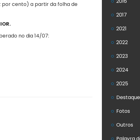
2016
 por cento) a partir da folha de
2017
IOR.
2021
iberado no dia 14/07:
2022
2023
2024
2025
Destaque
Fotos
Outros
Palavra d