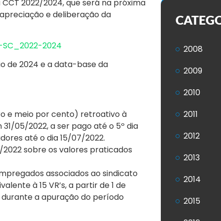
a CCT 2022/2024, que será na próxima
 a apreciação e deliberação da
CATEG
l-SC_2022-2024
2008
aio de 2024 e a data-base da
2009
2010
ro e meio por cento) retroativo à
2011
 31/05/2022, a ser pago até o 5º dia
2012
dores até o dia 15/07/2022.
/2022 sobre os valores praticados
2013
mpregados associados ao sindicato
2014
lente à 15 VR’s, a partir de 1 de
da durante a apuração do período
2015