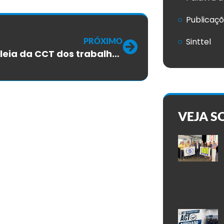
Publicaç
PRÓXIMO
Sinttel
Assembleia da CCT dos trabalhadores das empresas provedoras de internet será na próxima semana
VEJA S