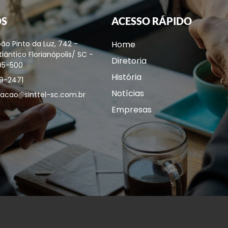
OS
ACESSO RÁPIDO
ão Pinto da Luz, 742 -
Home
lântico Florianópolis/ SC -
Diretoria
95-500
História
9-2471
Notícias
acao
sinttel-sc.com.br
Empresas