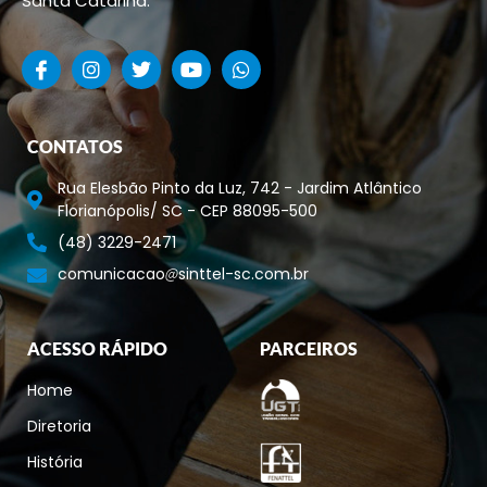
Santa Catarina.
CONTATOS
Rua Elesbão Pinto da Luz, 742 - Jardim Atlântico
Florianópolis/ SC - CEP 88095-500
(48) 3229-2471
comunicacao
sinttel-sc.com.br
ACESSO RÁPIDO
PARCEIROS
Home
Diretoria
História