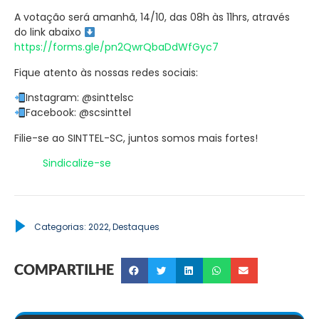
A votação será amanhã, 14/10, das 08h às 11hrs, através
do link abaixo
https://forms.gle/pn2QwrQbaDdWfGyc7
Fique atento às nossas redes sociais:
Instagram: @sinttelsc
Facebook: @scsinttel
Filie-se ao SINTTEL-SC, juntos somos mais fortes!
Sindicalize-se
Categorias:
2022
,
Destaques
COMPARTILHE