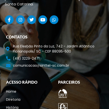
Santa Catarina.
CONTATOS
Rua Elesbão Pinto da Luz, 742 - Jardim Atlântico
Florianópolis/ SC - CEP 88095-500
(48) 3229-2471
comunicacao
sinttel-sc.com.br
ACESSO RÁPIDO
PARCEIROS
Home
Diretoria
História