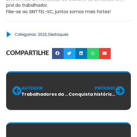
prol do trabalhador.
Filie-se ao SINTTEL-SC, juntos somos mais fortes!
Categorias:
2023
,
Destaques
COMPARTILHE
ANTERIOR
PRÓXIMO
Trabalhadores da Algar: votação do aditivo do ACT será nesta quarta-feira
Conquista histórica! SINTTEL-SC negocia pacote de dados ilimitados para os trabalhadores de Campo da Vivo