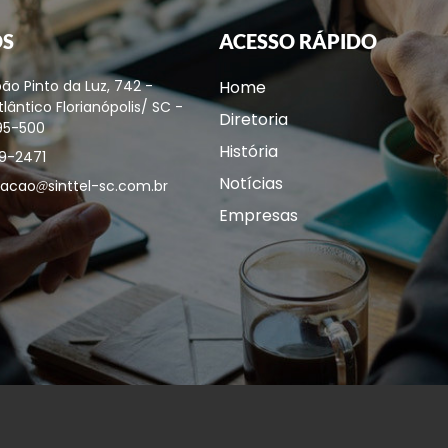
OS
ACESSO RÁPIDO
ão Pinto da Luz, 742 -
Home
lântico Florianópolis/ SC -
Diretoria
95-500
História
9-2471
Notícias
acao
sinttel-sc.com.br
Empresas