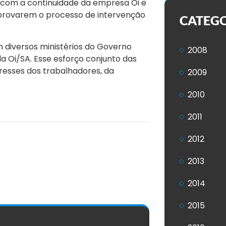
 com a continuidade da empresa Oi e
aprovarem o processo de intervenção
CATEG
 diversos ministérios do Governo
2008
da Oi/SA. Esse esforço conjunto
das
resses dos trabalhadores, da
2009
2010
2011
2012
2013
2014
2015