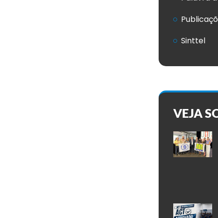
Publicaç
Sinttel
VEJA S