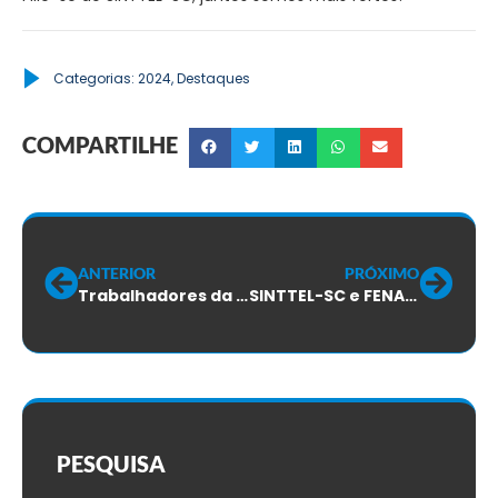
Categorias:
2024
,
Destaques
COMPARTILHE
ANTERIOR
PRÓXIMO
Trabalhadores da VEX aprovam ACT, com 95.3% dos votos
SINTTEL-SC e FENATTEL se reúnem em Montevidéu com dirigentes sindicais de todas as Américas
PESQUISA