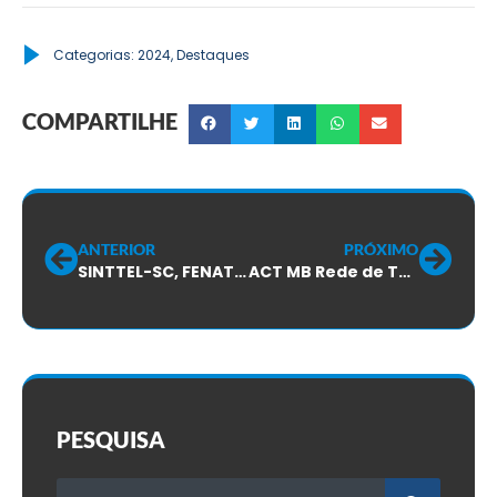
Categorias:
2024
,
Destaques
COMPARTILHE
ANTERIOR
PRÓXIMO
SINTTEL-SC, FENATTEL e FENINFRA reúnem-se com a ANATEL para tratativas do setor de telecom
ACT MB Rede de TV a Cabo, votação será na próxima semana
PESQUISA