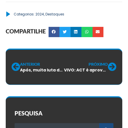
Categorias:
2024
,
Destaques
COMPARTILHE
ANTERIOR
PRÓXIMO
Após, muita luta da bancada sindical, Oi apresenta proposta para o Acordo Coletivo
VIVO: ACT é aprovado com 62,6% dos votos
PESQUISA