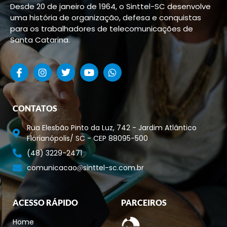
Desde 20 de janeiro de 1964, o Sinttel-SC desenvolve
uma história de organização, defesa e conquistas
para os trabalhadores de telecomunicações de
Santa Catarina.
CONTATOS
Rua Elesbão Pinto da Luz, 742 - Jardim Atlântico
Florianópolis/ SC - CEP 88095-500
(48) 3229-2471
comunicacao
sinttel-sc.com.br
ACESSO RÁPIDO
PARCEIROS
Home