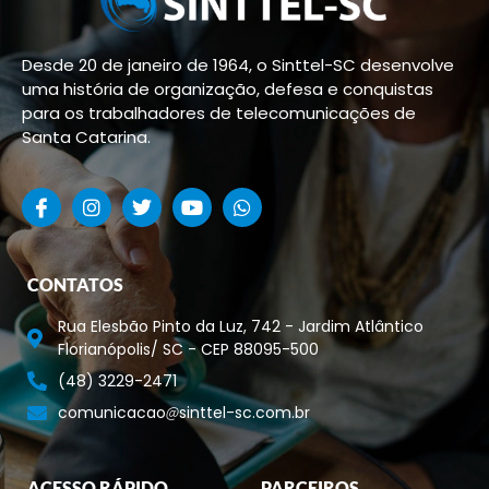
Desde 20 de janeiro de 1964, o Sinttel-SC desenvolve
uma história de organização, defesa e conquistas
para os trabalhadores de telecomunicações de
Santa Catarina.
CONTATOS
Rua Elesbão Pinto da Luz, 742 - Jardim Atlântico
Florianópolis/ SC - CEP 88095-500
(48) 3229-2471
comunicacao
sinttel-sc.com.br
ACESSO RÁPIDO
PARCEIROS