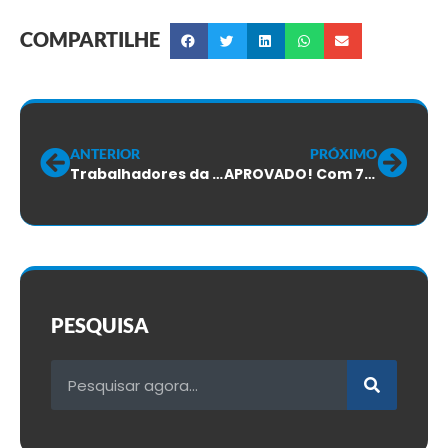
COMPARTILHE
ANTERIOR
PRÓXIMO
Trabalhadores da X-PC: assembleia do ACT 2025/2026, será dia 05/06
APROVADO! Com 77,4% dos votos, ACT da Techinfo é aprovado, em votação
PESQUISA