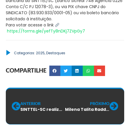
bancária do SINTTEL/SC (banco Sicredi 748 Agência 0226
Conta C/C PJ 12078-3), ou via PIX chave CNPJ do
SINDICATO (83.930.933/0001-05) ou via boleto bancário
solicitado à instituição.
Para votar acesse o link
https://forms.gle/yefTy8nDKj7ZVpGy7
Categorias:
2025
,
Destaques
COMPARTILHE
ANTERIOR
PRÓXIMO
SINTTEL-SC realiza Assembleia Geral Ordinária de prestação de contas e previsão orçamentária
Milena Talita Raddatz é a nova delegada sindical do SINTTEL-SC