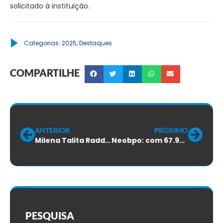
solicitado à instituição.
Categorias:
2025
,
Destaques
COMPARTILHE
ANTERIOR
PRÓXIMO
Milena Talita Raddatz é a nova delegada sindical do SINTTEL-SC
Neobpo: com 67.9% dos votos, trabalhadores aprovam ACT
PESQUISA