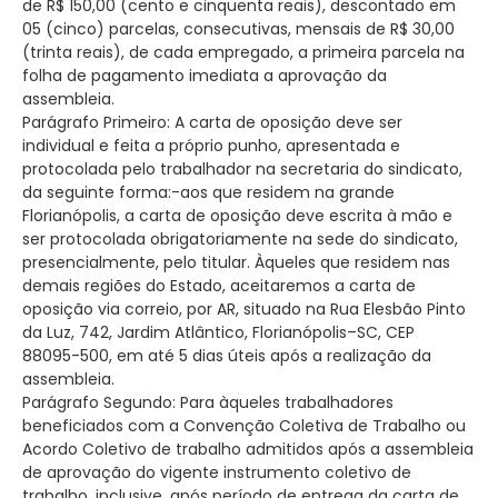
de R$ 150,00 (cento e cinquenta reais), descontado em
05 (cinco) parcelas, consecutivas, mensais de R$ 30,00
(trinta reais), de cada empregado, a primeira parcela na
folha de pagamento imediata a aprovação da
assembleia.
Parágrafo Primeiro: A carta de oposição deve ser
individual e feita a próprio punho, apresentada e
protocolada pelo trabalhador na secretaria do sindicato,
da seguinte forma:-aos que residem na grande
Florianópolis, a carta de oposição deve escrita à mão e
ser protocolada obrigatoriamente na sede do sindicato,
presencialmente, pelo titular. Àqueles que residem nas
demais regiões do Estado, aceitaremos a carta de
oposição via correio, por AR, situado na Rua Elesbão Pinto
da Luz, 742, Jardim Atlântico, Florianópolis–SC, CEP
88095-500, em até 5 dias úteis após a realização da
assembleia.
Parágrafo Segundo: Para àqueles trabalhadores
beneficiados com a Convenção Coletiva de Trabalho ou
Acordo Coletivo de trabalho admitidos após a assembleia
de aprovação do vigente instrumento coletivo de
trabalho, inclusive, após período de entrega da carta de