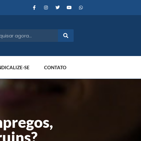
NDICALIZE-SE
CONTATO
mpregos,
ruins?