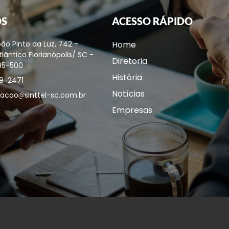
OS
ACESSO RÁPIDO
ão Pinto da Luz, 742 -
Home
lântico Florianópolis/ SC -
Diretoria
95-500
História
9-2471
Notícias
acao
sinttel-sc.com.br
Empresas