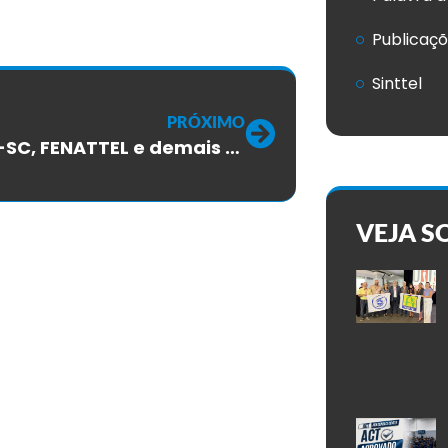
Publicaç
Sinttel
PRÓXIMO
SINTTEL-SC, FENATTEL e demais sindicatos iniciam negociações do aditivo do ACT 2024/2026 dos trabalhadores da TIM
VEJA S