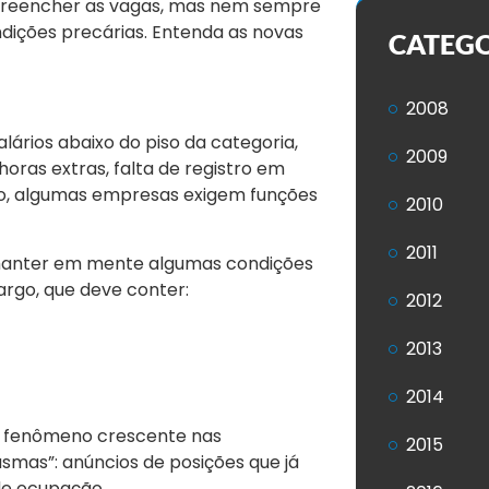
a preencher as vagas, mas nem sempre
ições precárias. Entenda as novas
CATEG
2008
lários abaixo do piso da categoria,
2009
oras extras, falta de registro em
sso, algumas empresas exigem funções
2010
2011
e manter em mente algumas condições
argo, que deve conter:
2012
2013
2014
um fenômeno crescente nas
2015
smas”: anúncios de posições que já
de ocupação.