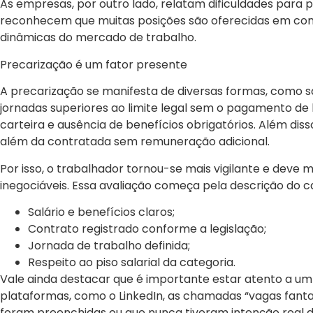
As empresas, por outro lado, relatam dificuldades par
reconhecem que muitas posições são oferecidas em cond
dinâmicas do mercado de trabalho.
Precarização é um fator presente
A precarização se manifesta de diversas formas, como sa
jornadas superiores ao limite legal sem o pagamento de h
carteira e ausência de benefícios obrigatórios. Além di
além da contratada sem remuneração adicional.
Por isso, o trabalhador tornou-se mais vigilante e dev
inegociáveis. Essa avaliação começa pela descrição do c
Salário e benefícios claros;
Contrato registrado conforme a legislação;
Jornada de trabalho definida;
Respeito ao piso salarial da categoria.
Vale ainda destacar que é importante estar atento a 
plataformas, como o LinkedIn, as chamadas “vagas fanta
foram preenchidas ou que nunca tiveram intenção real 