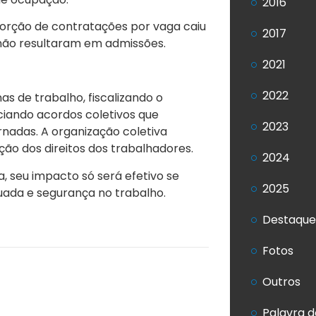
2016
porção de contratações por vaga caiu
2017
 não resultaram em admissões.
2021
2022
as de trabalho, fiscalizando o
ciando acordos coletivos que
2023
rnadas. A organização coletiva
ção dos direitos dos trabalhadores.
2024
, seu impacto só será efetivo se
2025
uada e segurança no trabalho.
Destaque
Fotos
Outros
Palavra d