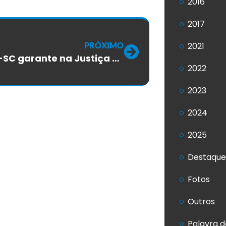
2016
2017
PRÓXIMO
2021
SINTTEL-SC garante na Justiça reintegração de cipeiro demitido pela TLP
2022
2023
2024
2025
Destaque
Fotos
Outros
Palavra d