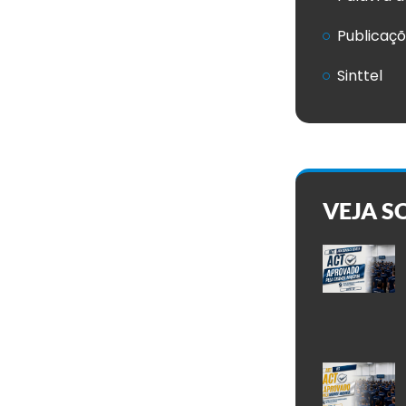
Publicaç
Sinttel
VEJA S