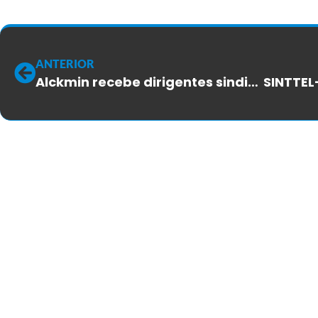
ANTERIOR
Alckmin recebe dirigentes sindicais e empresas para debater futuro do setor de telecomunicações