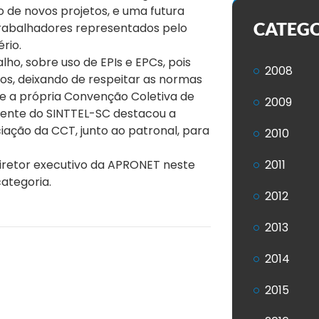
 de novos projetos, e uma futura
CATEG
trabalhadores representados pelo
rio.
o, sobre uso de EPIs e EPCs, pois
2008
s, deixando de respeitar as normas
e a própria Convenção Coletiva de
2009
idente do SINTTEL-SC destacou a
ação da CCT, junto ao patronal, para
2010
iretor executivo da APRONET neste
2011
ategoria.
2012
2013
2014
2015