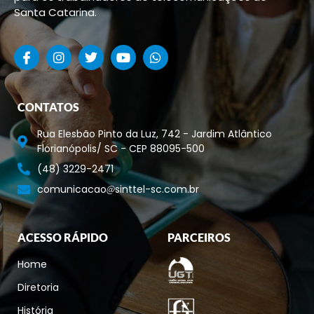
Santa Catarina.
CONTATOS
Rua Elesbão Pinto da Luz, 742 - Jardim Atlântico
Florianópolis/ SC - CEP 88095-500
(48) 3229-2471
comunicacao
sinttel-sc.com.br
ACESSO RÁPIDO
PARCEIROS
Home
Diretoria
História