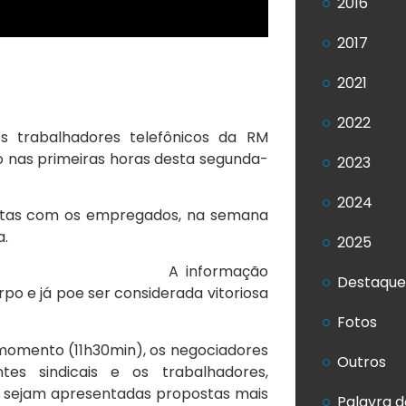
2016
2017
2021
2022
s trabalhadores telefônicos da RM
go nas primeiras horas desta segunda-
2023
2024
eitas com os empregados, na semana
a.
2025
A informação
Destaque
po e já poe ser considerada vitoriosa
Fotos
momento (11h30min), os negociadores
Outros
es sindicais e os trabalhadores,
 sejam apresentadas propostas mais
Palavra d