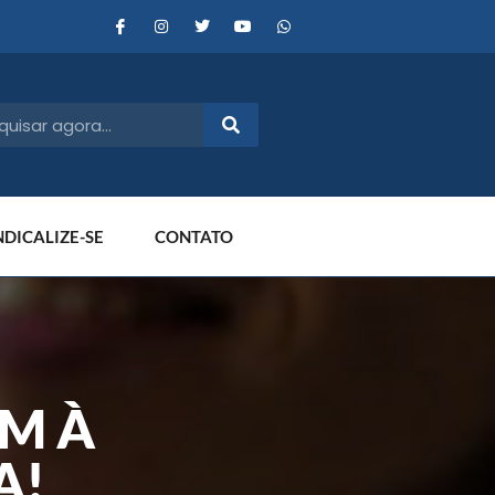
NDICALIZE-SE
CONTATO
EM À
A!