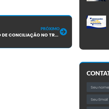
PRÓXIMO
REUNIÃO DE CONCILIAÇÃO NO TRT/FLORIANÓPOLIS, GARANTE AVANÇOS, MAS DECISÃO SOBRE GREVE É DOS TRABALHADORES!
CONTA