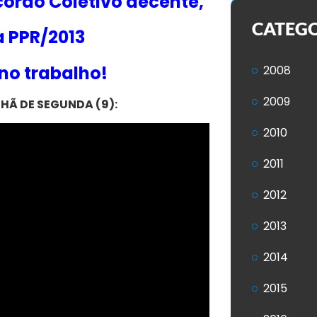
cordo Coletivo decente,
CATEG
 PPR/2013
no trabalho!
2008
2009
HÃ DE SEGUNDA (9):
2010
2011
2012
2013
2014
2015