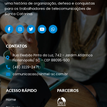
uma história de organização, defesa e conquistas
para os trabalhadores de telecomunicações de
Santa Catarina.
CONTATOS
Rua Elesbão Pinto da Luz, 742 - Jardim Atlântico
Florianópolis/ SC - CEP 88095-500
(48) 3229-2471
comunicacao
sinttel-sc.com.br
ACESSO RÁPIDO
PARCEIROS
Home