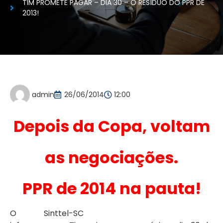
TIM PROMETE PAGAR – DIA 30 – O RESÍDUO DO PPR DE
2013!
admin
26/06/2014
12:00
Depois da Copa, voltam
as negociações.
PPR de 2014 na pauta!
O Sinttel-SC