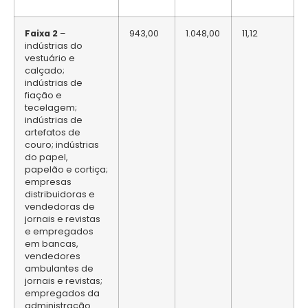
Faixa 2
–
943,00
1.048,00
11,12
indústrias do
vestuário e
calçado;
indústrias de
fiação e
tecelagem;
indústrias de
artefatos de
couro; indústrias
do papel,
papelão e cortiça;
empresas
distribuidoras e
vendedoras de
jornais e revistas
e empregados
em bancas,
vendedores
ambulantes de
jornais e revistas;
empregados da
administração