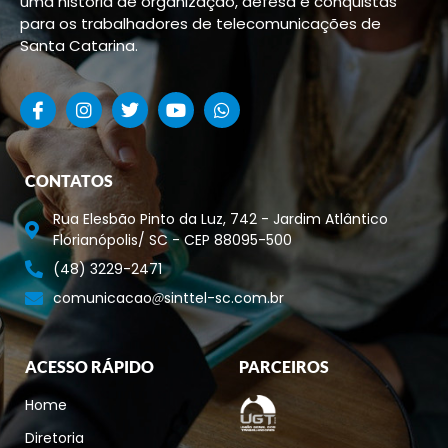
uma história de organização, defesa e conquistas
para os trabalhadores de telecomunicações de
Santa Catarina.
CONTATOS
Rua Elesbão Pinto da Luz, 742 - Jardim Atlântico
Florianópolis/ SC - CEP 88095-500
(48) 3229-2471
comunicacao
sinttel-sc.com.br
ACESSO RÁPIDO
PARCEIROS
Home
Diretoria