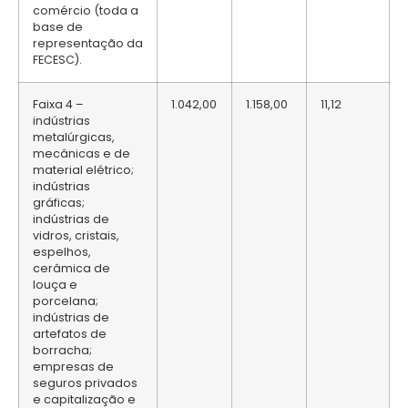
comércio (toda a
base de
representação da
FECESC).
Faixa 4 –
1.042,00
1.158,00
11,12
indústrias
metalúrgicas,
mecânicas e de
material elétrico;
indústrias
gráficas;
indústrias de
vidros, cristais,
espelhos,
cerâmica de
louça e
porcelana;
indústrias de
artefatos de
borracha;
empresas de
seguros privados
e capitalização e