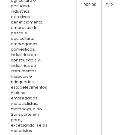
agricultura e
1.009,00
11,12
pecuária;
indústrias
extrativas
beneficiamento;
empresas de
pesca e
aquicultura;
empregados
domésticos;
indústrias da
construção civil;
indústrias de
instrumentos
musicais e
brinquedos;
estabelecimentos
hípicos;
empregados
motociclistas,
motoboys, e do
transporte em
geral,
excetuando-se os
motoristas.