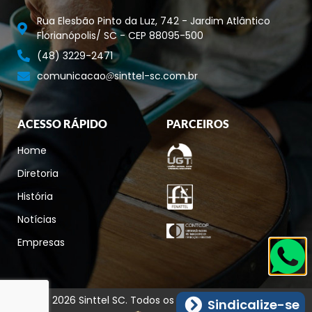
Rua Elesbão Pinto da Luz, 742 - Jardim Atlântico
Florianópolis/ SC - CEP 88095-500
(48) 3229-2471
comunicacao
sinttel-sc.com.br
ACESSO RÁPIDO
PARCEIROS
Home
Diretoria
História
Notícias
Empresas
© 2026 Sinttel SC. Todos os direitos reservados.
Sindicalize-se