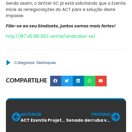
Sendo assim, o Sinttel-SC já está solicitando que a Ezentis
inicie as renegociações do ACT para a solução deste
impasse.
Filie-se ao seu Sindicato, juntos somos mais fortes!
http://187.45.185.210/~sinttel/sindicalize-se/
Categorias:
Destaques
COMPARTILHE
ANTERIOR
PRÓXIMO
ACT Ezentis Projeto Bucle é aprovado pela maioria votante
Senado derruba veto de Bolsonaro por 64 a 2 votos