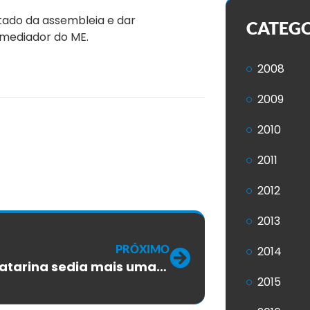
ultado da assembleia e dar
CATEG
 mediador do ME.
2008
2009
2010
2011
2012
2013
PRÓXIMO
2014
Santa Catarina sedia mais uma empresa em Telecom
2015