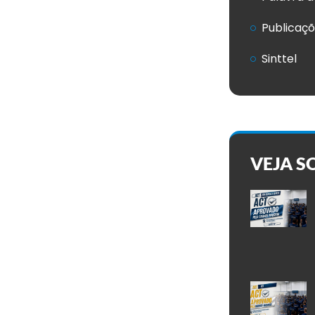
Publicaç
Sinttel
VEJA S